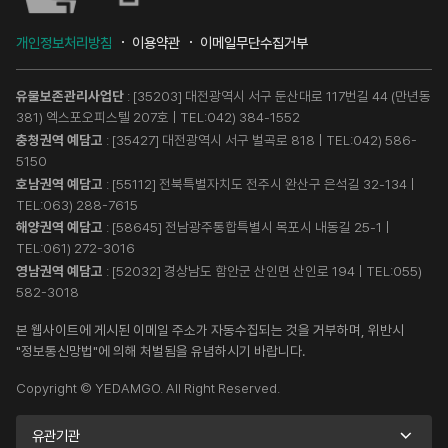
개인정보처리방침
이용약관
이메일무단수집거부
유물보존관리사업단
: [35203] 대전광역시 서구 둔산대로 117번길 44 (만년동
381) 엑스포오피스텔 207호 | TEL:
042) 384-1552
충청권역 예담고
: [35427] 대전광역시 서구 벌곡로 818 | TEL:
042) 586-
5150
호남권역 예담고
: [55112] 전북특별자치도 전주시 완산구 은석길 32-134 |
TEL:
063) 288-7615
해양권역 예담고
: [58645] 전남광주통합특별시 목포시 내동길 25-1 |
TEL:
061) 272-3016
영남권역 예담고
: [52032] 경상남도 함안군 산인면 산인로 194 | TEL:
055)
582-3018
본 웹사이트에 게시된 이메일 주소가 자동수집되는 것을 거부하며, 위반시
"정보통신망법"에 의해 처벌됨을 유념하시기 바랍니다.
Copyright © YEDAMGO. All Right Reserved.
유관기관