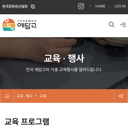
반
복
한국문화유산협회
HOME
LOG IN
영
역
건
너
뛰
검
기
전
색
체
메
뉴
교육 · 행사
전국 예담고의 각종 교육행사를 알려드립니다.
홈
교육 · 행사
교육
공
유
열
기
교육 프로그램