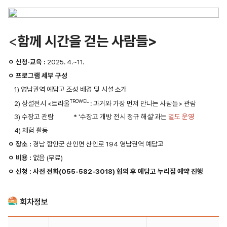
<
함께 시간을 걷는 사람들>
ㅇ 신청·교육 :
2025. 4.~11.
ㅇ 프로그램 세부 구성
1) 영남권역 예담고 조성 배경 및 시설 소개
TROWEL
2) 상설전시 <트라울
: 과거와 가장 먼저 만나는 사람들> 관람
3) 수장고 관람 * '수장고 개방 전시 정규 해설'과는
별도 운영
4) 체험 활동
ㅇ 장소 :
경남 함안군 산인면 산인로 194 영남권역 예담고
ㅇ 비용 :
없음 (무료)
ㅇ 신청 : 사전 전화(055-582-3018) 협의 후 예담고 누리집 예약 진행
회차정보